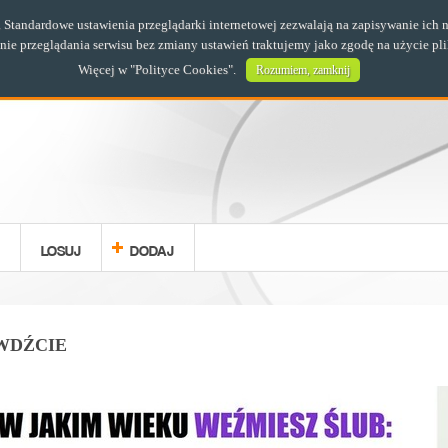
s. Standardowe ustawienia przeglądarki internetowej zezwalają na zapisywanie i
e przeglądania serwisu bez zmiany ustawień traktujemy jako zgodę na użycie pl
Więcej w "
Polityce Cookies
".
Rozumiem, zamknij
LOSUJ
DODAJ
AWDŹCIE