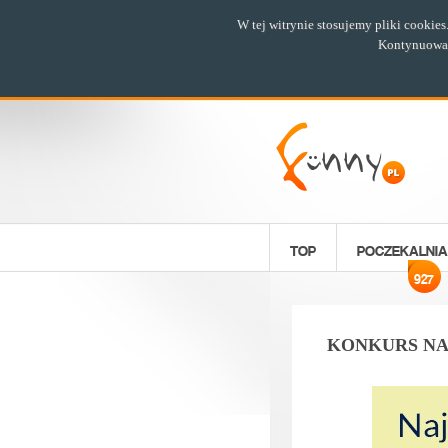
W tej witrynie stosujemy pliki cookie
Kontynuowani
TOP
POCZEKALNIA
927
KONKURS NA