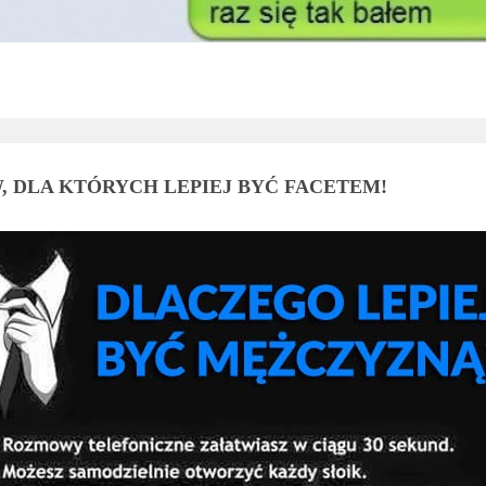
, DLA KTÓRYCH LEPIEJ BYĆ FACETEM!