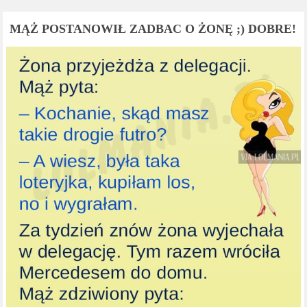
MĄŻ POSTANOWIŁ ZADBAC O ŻONĘ ;) DOBRE!