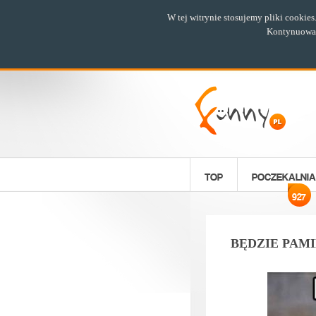
W tej witrynie stosujemy pliki cookie
Kontynuowani
TOP
POCZEKALNIA
927
BĘDZIE PAM