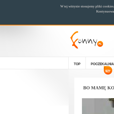
W tej witrynie stosujemy pliki cookie
Kontynuowani
TOP
POCZEKALNIA
927
BO MAMĘ KO