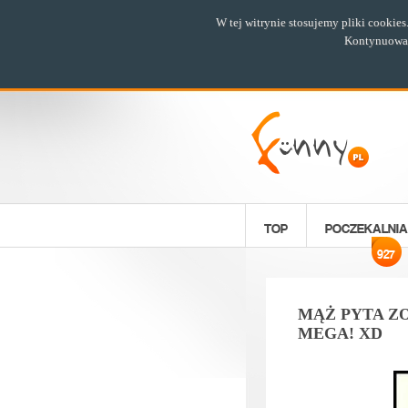
W tej witrynie stosujemy pliki cookie
Kontynuowani
TOP
POCZEKALNIA
927
MĄŻ PYTA ZO
MEGA! XD