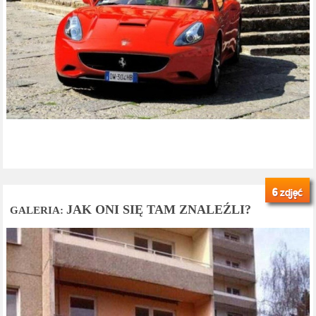
6
zdjęć
JAK ONI SIĘ TAM ZNALEŹLI?
GALERIA: