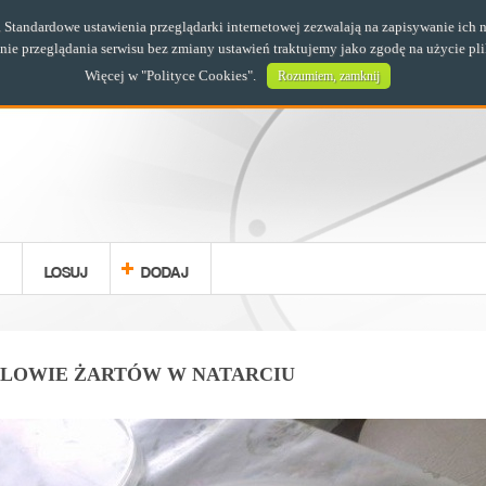
s. Standardowe ustawienia przeglądarki internetowej zezwalają na zapisywanie i
e przeglądania serwisu bez zmiany ustawień traktujemy jako zgodę na użycie pl
Więcej w "
Polityce Cookies
".
Rozumiem, zamknij
LOSUJ
DODAJ
LOWIE ŻARTÓW W NATARCIU