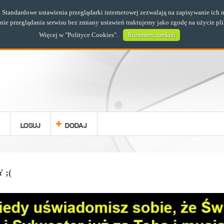
s. Standardowe ustawienia przeglądarki internetowej zezwalają na zapisywanie i
e przeglądania serwisu bez zmiany ustawień traktujemy jako zgodę na użycie pl
Więcej w "
Polityce Cookies
".
Rozumiem, zamknij
LOSUJ
DODAJ
 ;(