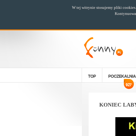
W tej witrynie stosujemy pliki cookie
Kontynuowani
TOP
POCZEKALNIA
927
KONIEC LABY