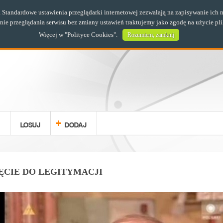
s. Standardowe ustawienia przeglądarki internetowej zezwalają na zapisywanie i
e przeglądania serwisu bez zmiany ustawień traktujemy jako zgodę na użycie pl
Więcej w "
Polityce Cookies
".
Rozumiem, zamknij
LOSUJ
DODAJ
ĘCIE DO LEGITYMACJI