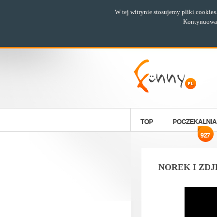
W tej witrynie stosujemy pliki cookie
Kontynuowani
TOP
POCZEKALNIA
927
NOREK I ZDJ