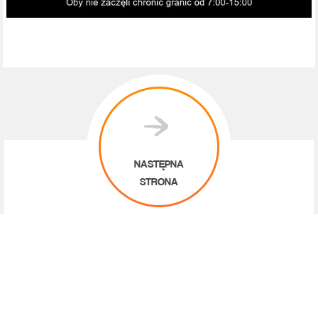
NASTĘPNA
STRONA