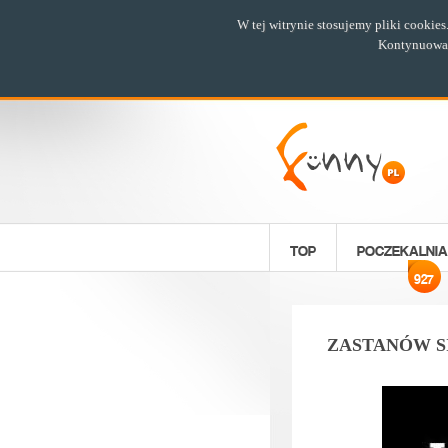
W tej witrynie stosujemy pliki cookie
Kontynuowani
TOP
POCZEKALNIA
927
ZASTANÓW SI