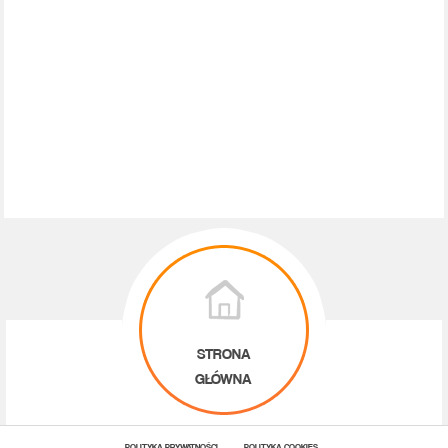
STRONA
GŁÓWNA
POLITYKA PRYWATNOŚCI
POLITYKA COOKIES