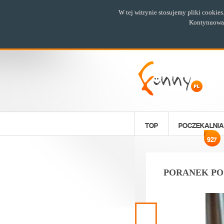
W tej witrynie stosujemy pliki cookie
Kontynuowani
TOP
POCZEKALNIA
927
PORANEK PO 
Poprzedni
materiał