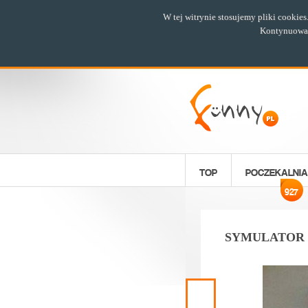
W tej witrynie stosujemy pliki cookie
Kontynuowani
TOP
POCZEKALNIA
927
SYMULATOR
Poprzedni
materiał