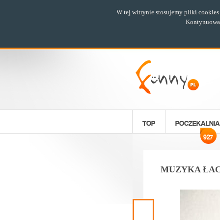
W tej witrynie stosujemy pliki cookie
Kontynuowani
TOP
POCZEKALNIA
927
MUZYKA ŁA
Poprzedni
materiał