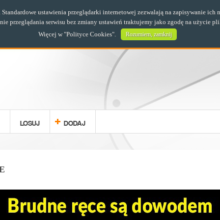
s. Standardowe ustawienia przeglądarki internetowej zezwalają na zapisywanie i
e przeglądania serwisu bez zmiany ustawień traktujemy jako zgodę na użycie pl
Więcej w "
Polityce Cookies
".
Rozumiem, zamknij
LOSUJ
DODAJ
E