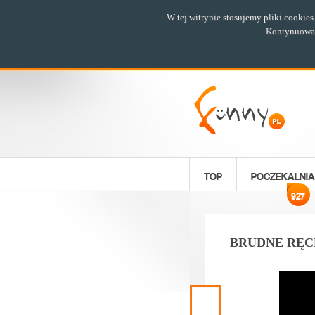
W tej witrynie stosujemy pliki cookie
Kontynuowani
TOP
POCZEKALNIA
927
BRUDNE RĘC
Poprzedni
materiał