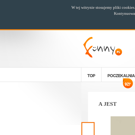
W tej witrynie stosujemy pliki cookie
Kontynuowani
TOP
POCZEKALNIA
927
A JEST
Poprzedni
materiał