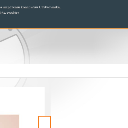
ch na urządzeniu końcowym Użytkownika.
ików cookies.
Następny
materiał