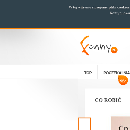
W tej witrynie stosujemy pliki cookie
Kontynuowani
TOP
POCZEKALNIA
927
CO ROBIĆ
Poprzedni
materiał