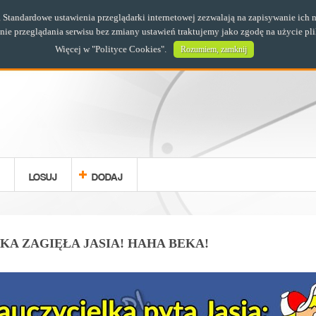
s. Standardowe ustawienia przeglądarki internetowej zezwalają na zapisywanie i
e przeglądania serwisu bez zmiany ustawień traktujemy jako zgodę na użycie pl
Więcej w "
Polityce Cookies
".
Rozumiem, zamknij
LOSUJ
DODAJ
A ZAGIĘŁA JASIA! HAHA BEKA!