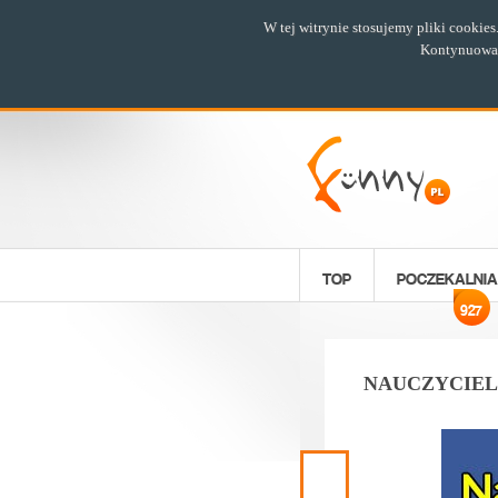
W tej witrynie stosujemy pliki cookie
Kontynuowani
TOP
POCZEKALNIA
927
NAUCZYCIELK
Poprzedni
materiał