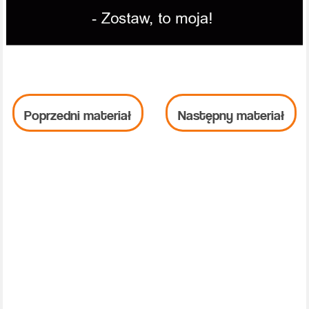
Poprzedni materiał
Następny materiał