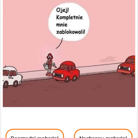
Poprzedni materiał
Następny materiał