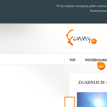
W tej witrynie stosujemy pliki cookie
Kontynuowani
TOP
POCZEKALNIA
927
ZGADNIJCIE 
Poprzedni
materiał