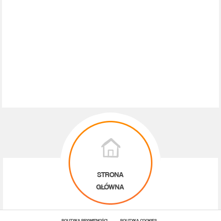
STRONA
GŁÓWNA
POLITYKA PRYWATNOŚCI
POLITYKA COOKIES