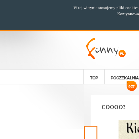
W tej witrynie stosujemy pliki cookie
Kontynuowani
TOP
POCZEKALNIA
927
COOOO?
Poprzedni
materiał