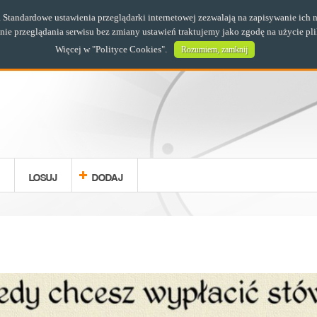
s. Standardowe ustawienia przeglądarki internetowej zezwalają na zapisywanie i
e przeglądania serwisu bez zmiany ustawień traktujemy jako zgodę na użycie pl
Więcej w "
Polityce Cookies
".
Rozumiem, zamknij
LOSUJ
DODAJ