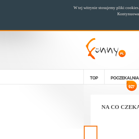
W tej witrynie stosujemy pliki cookie
Kontynuowani
TOP
POCZEKALNIA
927
NA CO CZEKA
Poprzedni
materiał