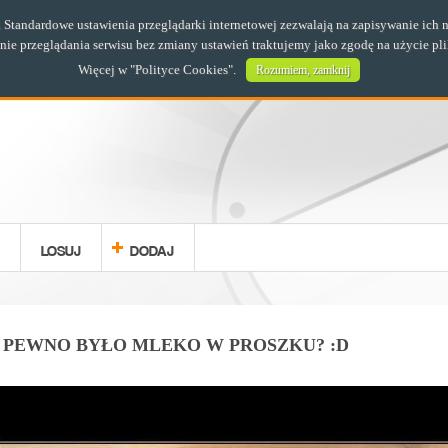
s. Standardowe ustawienia przeglądarki internetowej zezwalają na zapisywanie i
e przeglądania serwisu bez zmiany ustawień traktujemy jako zgodę na użycie pl
Więcej w "
Polityce Cookies
".
Rozumiem, zamknij
LOSUJ
DODAJ
A PEWNO BYŁO MLEKO W PROSZKU? :D