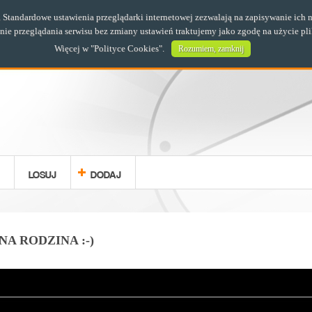
s. Standardowe ustawienia przeglądarki internetowej zezwalają na zapisywanie i
e przeglądania serwisu bez zmiany ustawień traktujemy jako zgodę na użycie pl
Więcej w "
Polityce Cookies
".
Rozumiem, zamknij
LOSUJ
DODAJ
A RODZINA :-)