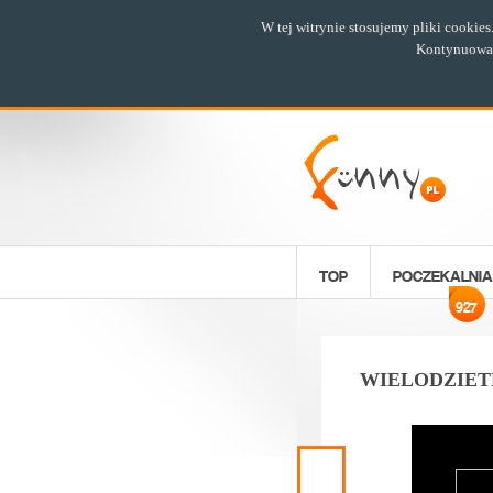
W tej witrynie stosujemy pliki cookie
Kontynuowani
TOP
POCZEKALNIA
927
WIELODZIETN
Poprzedni
materiał