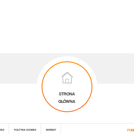
STRONA
GŁÓWNA
FUNN
OŚCI
POLITYKA COOKIES
KONTAKT