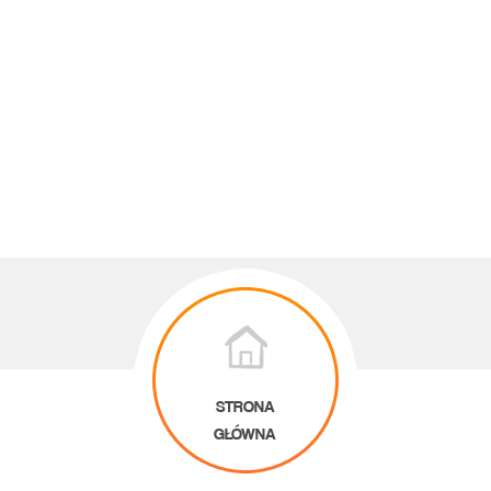
STRONA
GŁÓWNA