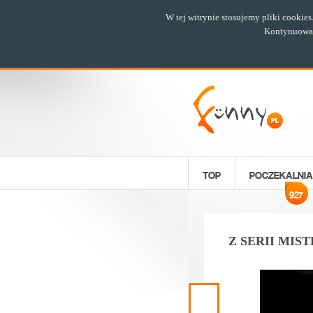
W tej witrynie stosujemy pliki cookie
Kontynuowani
TOP
POCZEKALNIA
927
Z SERII MIS
Poprzedni
materiał