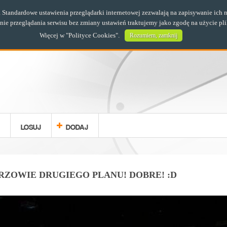
s. Standardowe ustawienia przeglądarki internetowej zezwalają na zapisywanie i
e przeglądania serwisu bez zmiany ustawień traktujemy jako zgodę na użycie pl
Więcej w "
Polityce Cookies
".
Rozumiem, zamknij
LOSUJ
DODAJ
TRZOWIE DRUGIEGO PLANU! DOBRE! :D